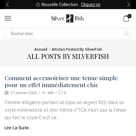
Nouvelle Collection
Cliquez ici
0
Search
input
Accueil
Articles Posted By
SilverFish
ALL POSTS BY SILVERFISH
Comment accessoiriser une tenue simple
pour un effet immédiatement chic
31 janvier 2026
/
448
/
0
Femme élégante portant un bijou en argent 925 dans un
style minimaliste et chic Vérité n°1Ce n’est pas la tenue
qui fait le style.C’est ce...
Lire La Suite...