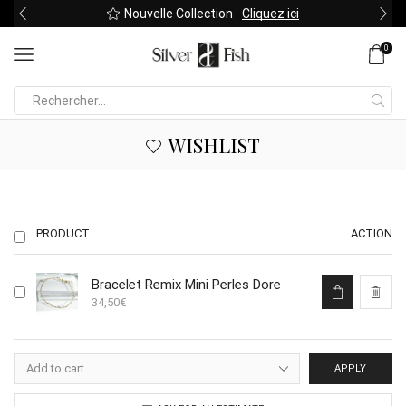
Nouvelle Collection
Cliquez ici
0
Search
input
WISHLIST
PRODUCT
ACTION
Bracelet Remix Mini Perles Dore
34,50
€
APPLY