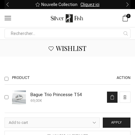
Nouvelle Collection
Cliquez ici
0
Search
input
WISHLIST
PRODUCT
ACTION
Bague Trio Princesse T54
69,00
€
APPLY