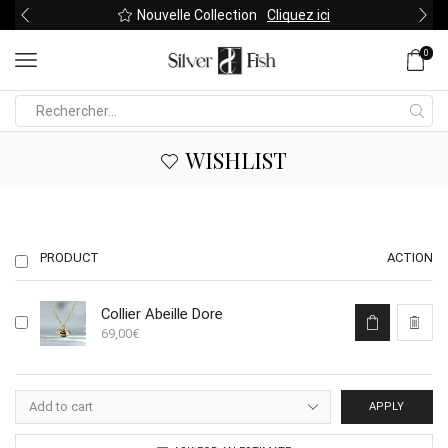
Nouvelle Collection
Cliquez ici
0
Search
input
WISHLIST
PRODUCT
ACTION
Collier Abeille Dore
69,00
€
APPLY