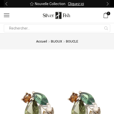
Nouvelle Collection
Cliquez ici
0
Search
input
Accueil
BIJOUX
BOUCLE