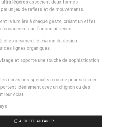
 ultra légères
associent deux formes
s par un jeu de reflets et de mouvements.
nt la lumière à chaque geste, créant un effet
n conservant une finesse aérienne.
e
, elles incarnent le charme du design
ur des lignes organiques.
le visage et apporte une touche de sophistication
r les occasions spéciales comme pour sublimer
e portent idéalement avec un chignon ou des
t leur éclat.
days
AJOUTER AU PANIER