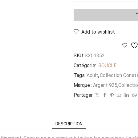
Boucle
Dorée
Duo
Voile
Mirage
Add to wishlist
SKU:
SX01352
Catégorie:
BOUCLE
Tags:
Adult
,
Collection Conste
Marque :
Argent 925
,
Collecti
Partager:
DESCRIPTION