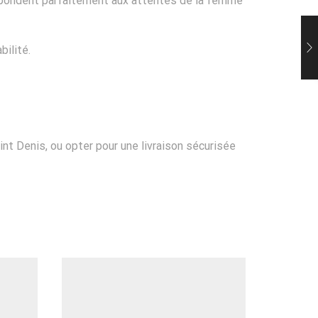
s répondent parfaitement aux attentes de la femme
bilité.
t Denis, ou opter pour une livraison sécurisée