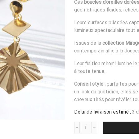
Ces
boucles d’oreilles dorées
géométriques fluides, reliée
Leurs surfaces plissées capte
lumineux spectaculaire tout e
Issues de la
collection Mirag
contemporain allié à la douce
Leur finition miroir illumine 
à toute tenue.
Conseil style :
parfaites pou
un look du quotidien, elles s
cheveux tirés pour révéler tou
Délai de livraison estimé :
3 
quantité
de