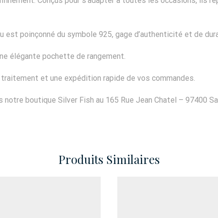
e raffinement. Conçus pour s’adapter à toutes les occasions, il
ou est poinçonné du symbole 925, gage d’authenticité et de dura
’une élégante pochette de rangement.
n traitement et une expédition rapide de vos commandes.
 notre boutique Silver Fish au 165 Rue Jean Chatel – 97400 Sain
Produits Similaires