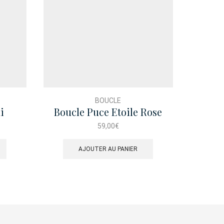
BOUCLE
i
Boucle Puce Etoile Rose
B
Perle
59,00
€
AJOUTER AU PANIER