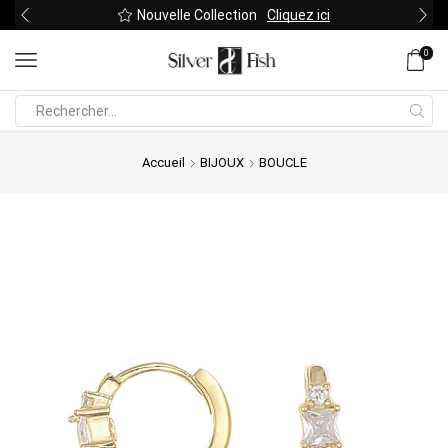
Nouvelle Collection
Cliquez ici
0
Search
input
Accueil
BIJOUX
BOUCLE