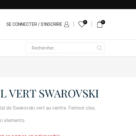
0
0
SE CONNECTER / S'INSCRIRE
Search
input
L VERT SWAROVSKI
tal de Swarovski vert au centre. Fermoir clou.
ki elements.