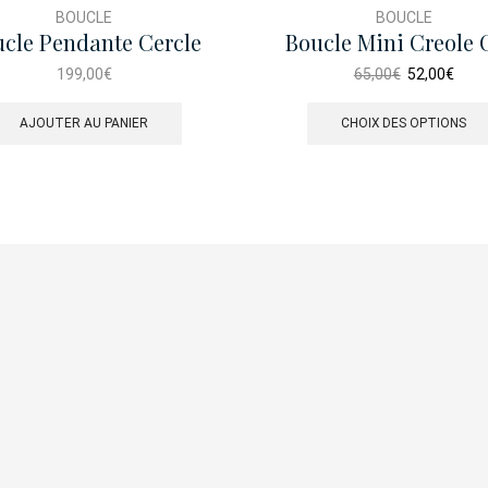
BOUCLE
BOUCLE
cle Pendante Cercle
Boucle Mini Creole 
Perle
Enamel
Le
Le
199,00
€
65,00
€
52,00
€
prix
prix
initial
actu
AJOUTER AU PANIER
CHOIX DES OPTIONS
était :
est :
65,00€.
52,0