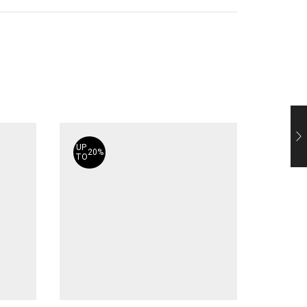
UP
20%
-
50%
TO