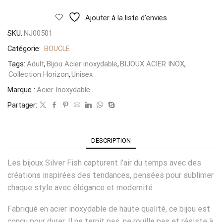
Ajouter à la liste d’envies
SKU:
NJ00501
Catégorie:
BOUCLE
Tags:
Adult
,
Bijou Acier inoxydable
,
BIJOUX ACIER INOX
,
Collection Horizon
,
Unisex
Marque :
Acier Inoxydable
Partager:
DESCRIPTION
Les bijoux Silver Fish capturent l’air du temps avec des
créations inspirées des tendances, pensées pour sublimer
chaque style avec élégance et modernité.
Fabriqué en acier inoxydable de haute qualité, ce bijou est
conçu pour durer. Il ne ternit pas, ne rouille pas et résiste à