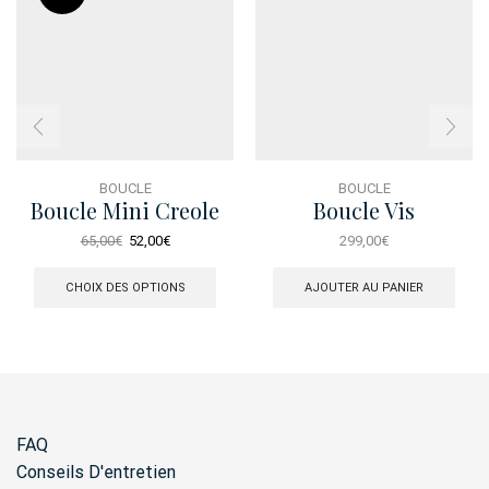
BOUCLE
BOUCLE
Boucle Mini Creole
Boucle Vis
Enamel Etoile
Le
Le
65,00
€
52,00
€
299,00
€
prix
prix
Ce
initial
actuel
produit
CHOIX DES OPTIONS
AJOUTER AU PANIER
était :
est :
a
65,00€.
52,00€.
plusieurs
variations.
Les
options
peuvent
être
FAQ
choisies
sur
Conseils D'entretien
la