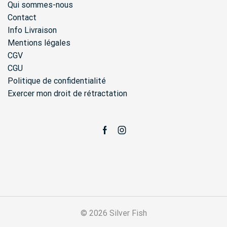
Qui sommes-nous
page
Contact
du
produit
Info Livraison
Mentions légales
CGV
CGU
Politique de confidentialité
Exercer mon droit de rétractation
Facebook
Instagram
© 2026 Silver Fish