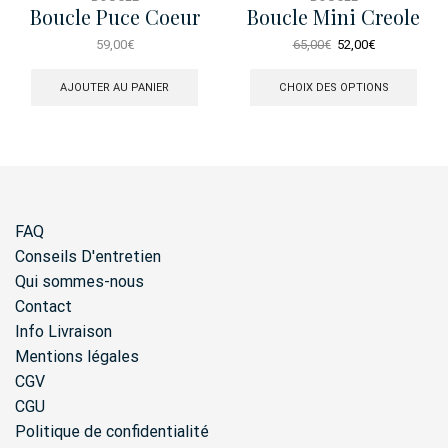
Boucle Puce Coeur
Boucle Mini Creole
Dore Perle
Spiral Enamel
Le
Le
59,00
€
65,00
€
52,00
€
prix
prix
Ce
initial
actuel
produ
AJOUTER AU PANIER
CHOIX DES OPTIONS
était :
est :
a
65,00€.
52,00€.
plusi
varia
Les
opti
peuv
être
FAQ
chois
sur
Conseils D'entretien
la
Qui sommes-nous
page
Contact
du
produ
Info Livraison
Mentions légales
CGV
CGU
Politique de confidentialité