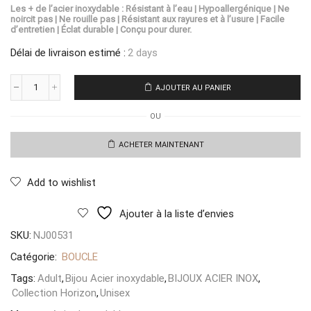
Les + de l’acier inoxydable : Résistant à l’eau | Hypoallergénique | Ne
noircit pas | Ne rouille pas | Résistant aux rayures et à l’usure | Facile
d’entretien | Éclat durable | Conçu pour durer.
Délai de livraison estimé :
2 days
AJOUTER AU PANIER
quantité
de
OU
Boucles
Fiora
Bellissima
ACHETER MAINTENANT
Dorata
Add to wishlist
Ajouter à la liste d’envies
SKU:
NJ00531
Catégorie:
BOUCLE
Tags:
Adult
,
Bijou Acier inoxydable
,
BIJOUX ACIER INOX
,
Collection Horizon
,
Unisex