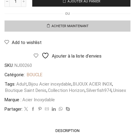
AJOUTER AU PANIER
quantité
de
OU
Boucles
Mosaico
Venezia
ACHETER MAINTENANT
Add to wishlist
Ajouter à la liste d’envies
SKU:
NJ00260
Catégorie:
BOUCLE
Tags:
Adult
,
Bijou Acier inoxydable
,
BIJOUX ACIER INOX
,
Boutique Saint Denis
,
Collection Horizon
,
Silverfish974
,
Unisex
Marque :
Acier Inoxydable
Partager:
DESCRIPTION