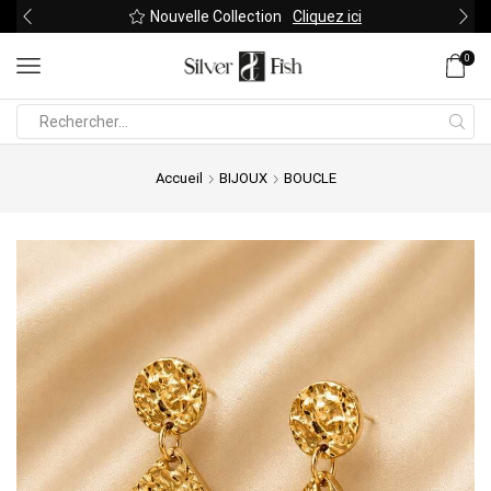
Nouvelle Collection
Cliquez ici
0
Search
input
Accueil
BIJOUX
BOUCLE