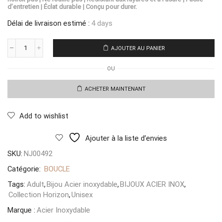
d’entretien | Éclat durable | Conçu pour durer.
Délai de livraison estimé :
4 days
AJOUTER AU PANIER
quantité
de
OU
Boucles
Oceania
Amalfi
ACHETER MAINTENANT
Add to wishlist
Ajouter à la liste d’envies
SKU:
NJ00492
Catégorie:
BOUCLE
Tags:
Adult
,
Bijou Acier inoxydable
,
BIJOUX ACIER INOX
,
Collection Horizon
,
Unisex
Marque :
Acier Inoxydable