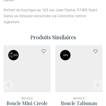
Retrait en boutique au 165 rue Jean Chatel, 97400 Saint
Denis ou livraison sécurisée via Colissimo contre
signature.
Produits Similaires
UP
20%
-
50%
TO
BOUCLE
BOUCLE
Boucle Mini Creole
Boucle Talisman