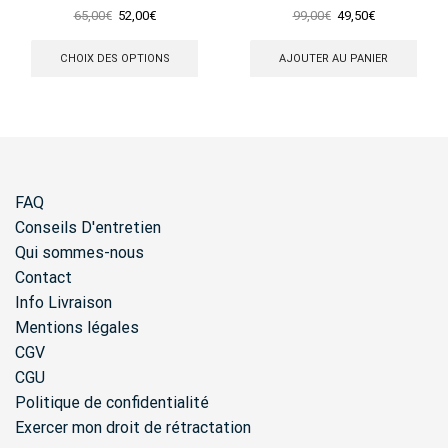
Enamel Etoile
Poire Swarovski
Le
Le
Le
Le
65,00
€
52,00
€
99,00
€
49,50
€
prix
prix
Ce
prix
prix
initial
actuel
produit
initial
actuel
CHOIX DES OPTIONS
AJOUTER AU PANIER
était :
est :
a
était :
est :
65,00€.
52,00€.
plusieurs
99,00€.
49,50€.
variations.
Les
options
peuvent
être
FAQ
choisies
sur
Conseils D'entretien
la
Qui sommes-nous
page
Contact
du
produit
Info Livraison
Mentions légales
CGV
CGU
Politique de confidentialité
Exercer mon droit de rétractation