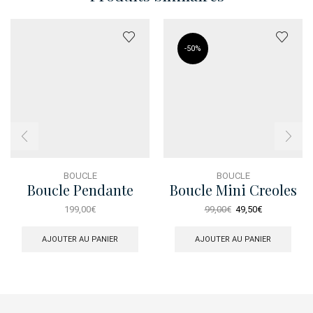
-
50%
BOUCLE
BOUCLE
Boucle Pendante
Boucle Mini Creoles
Cercle Perle
Marquise
Le
Le
199,00
€
99,00
€
49,50
€
prix
prix
initial
actuel
AJOUTER AU PANIER
AJOUTER AU PANIER
était :
est :
99,00€.
49,50€.