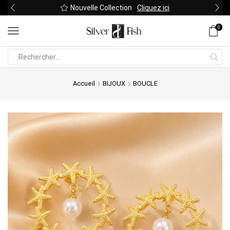
Nouvelle Collection
Cliquez ici
0
Search
input
Accueil
BIJOUX
BOUCLE