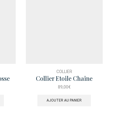
COLLIER
osse
Collier Etoile Chaine
Co
Turquoise
89,00
€
AJOUTER AU PANIER