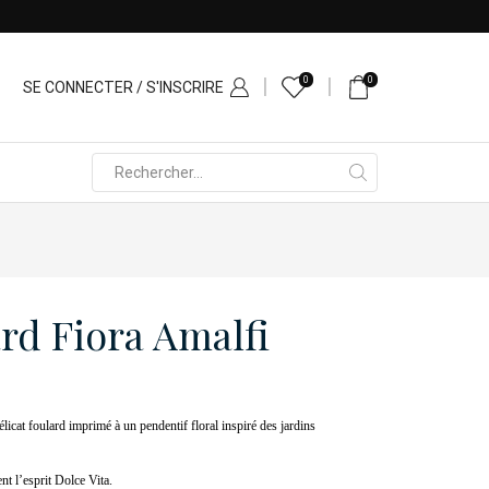
0
0
SE CONNECTER / S'INSCRIRE
Search
input
ard Fiora Amalfi
licat foulard imprimé à un pendentif floral inspiré des jardins
nt l’esprit Dolce Vita.