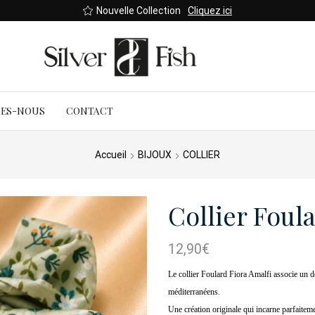
Nouvelle Collection
Cliquez ici
MES-NOUS
CONTACT
Accueil
BIJOUX
COLLIER
Collier Foul
12,90
€
Le collier Foulard Fiora Amalfi associe un dé
méditerranéens.
Une création originale qui incarne parfaiteme