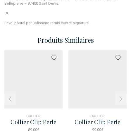
Bellepierre – 97400 Saint Denis.
OU
Envoi postal par Colissimo remis contre signature.
Produits Similaires
COLLIER
COLLIER
Collier Clip Perle
Collier Clip Perle
Brosse
Brosse Dore
89,00
€
99,00
€