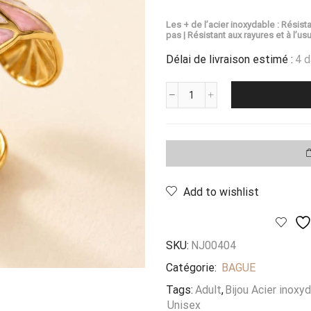
Les + de l’acier inoxydable : Résista
pas | Résistant aux rayures et à l’usu
Délai de livraison estimé :
4 
quantité
de
Bague
Bella
Milano
Add to wishlist
SKU:
NJ00404
Catégorie:
BAGUE
Tags:
Adult
,
Bijou Acier inoxy
Unisex