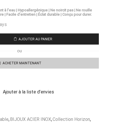
nt à l’eau | Hypoallergénique | Ne noircit pas | Ne rouille
re | Facile d’entretien | Éclat durable | Conçu pour durer.
days
AJOUTER AU PANIER
OU
ACHETER MAINTENANT
Ajouter à la liste d’envies
dable
,
BIJOUX ACIER INOX
,
Collection Horizon
,