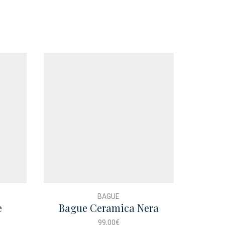
BAGUE
e
Bague Ceramica Nera
Bague
Solitario
99,00
€