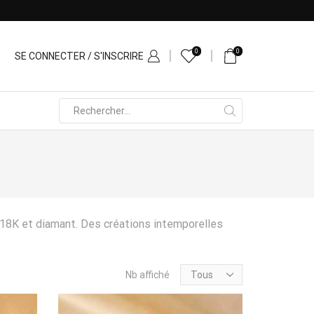
tique Saint-Denis - 165 rue Jean Chatel
0
0
SE CONNECTER / S'INSCRIRE
Search
input
 18K et diamant. Des créations intemporelles
Products
Nb affiché
per
page