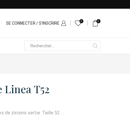
0
0
SE CONNECTER / S'INSCRIRE
Search
input
 Linea T52
 de zircons sertie. Taille 52