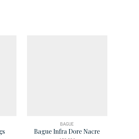
BAGUE
gs
Bague Infra Dore Nacre
Ba