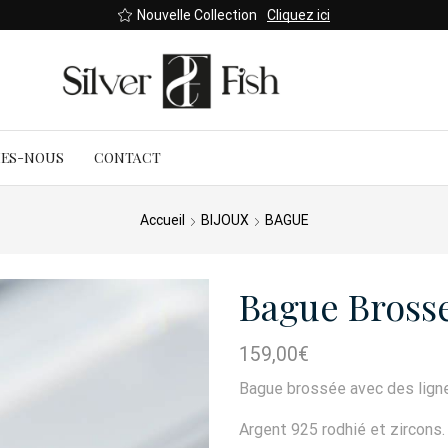
Nouvelle Collection
Cliquez ici
MES-NOUS
CONTACT
Accueil
BIJOUX
BAGUE
Bague Brosse
159,00
€
Bague brossée avec des lignes
Argent 925 rodhié et zircons.