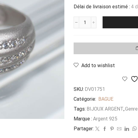
Délai de livraison estimé :
4 
quantité
de
Bague
Brosse
Linea
T52
Add to wishlist
SKU:
DV01751
Catégorie:
BAGUE
Tags:
BIJOUX ARGENT
,
Genre 
Marque :
Argent 925
Partager: