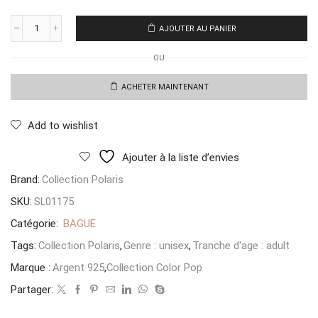
AJOUTER AU PANIER
quantité
de
OU
Bague
Cabochon
Fuchsia
ACHETER MAINTENANT
Macropave
T54
Add to wishlist
Ajouter à la liste d’envies
Brand:
Collection Polaris
SKU:
SL01175
Catégorie:
BAGUE
Tags:
Collection Polaris
,
Genre : unisex
,
Tranche d'age : adult
Marque :
Argent 925
,
Collection Color Pop
Partager: