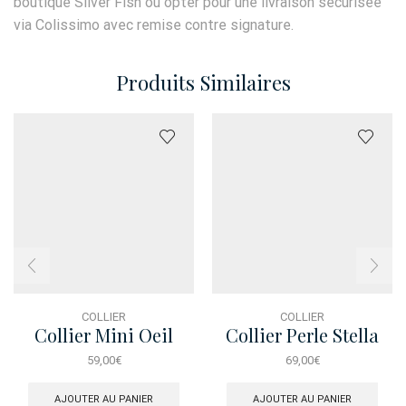
boutique Silver Fish ou opter pour une livraison sécurisée
via Colissimo avec remise contre signature.
Produits Similaires
COLLIER
COLLIER
Collier Mini Oeil
Collier Perle Stella
Rainbow
Dore
59,00
€
69,00
€
AJOUTER AU PANIER
AJOUTER AU PANIER