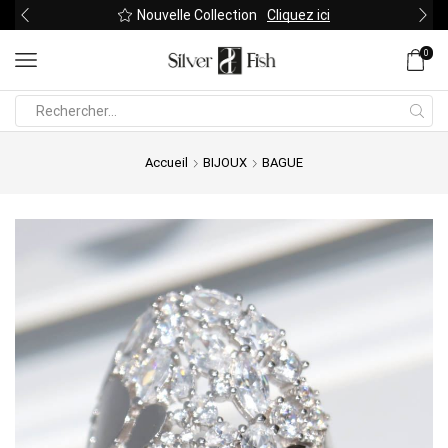
Nouvelle Collection
Cliquez ici
0
Search
input
Accueil
BIJOUX
BAGUE