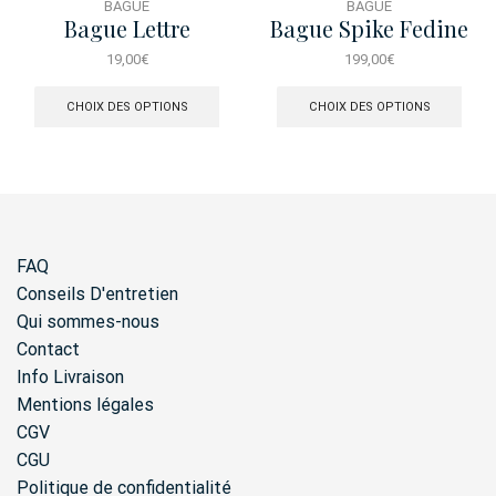
BAGUE
BAGUE
Bague Lettre
Bague Spike Fedine
19,00
€
199,00
€
Ce
Ce
produit
produ
CHOIX DES OPTIONS
CHOIX DES OPTIONS
a
a
plusieurs
plusi
variations.
varia
Les
Les
options
opti
peuvent
peuv
être
être
FAQ
choisies
chois
sur
sur
Conseils D'entretien
la
la
Qui sommes-nous
page
page
Contact
du
du
produit
produ
Info Livraison
Mentions légales
CGV
CGU
Politique de confidentialité