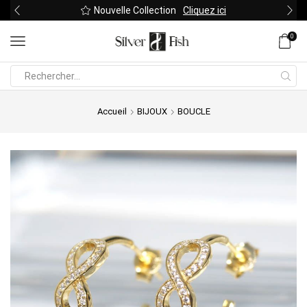
Nouvelle Collection
Cliquez ici
0
Search
input
Accueil
BIJOUX
BOUCLE