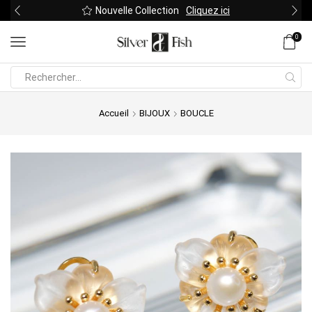
Nouvelle Collection
Cliquez ici
0
Search
input
Accueil
BIJOUX
BOUCLE