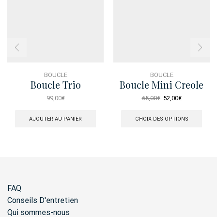
BOUCLE
BOUCLE
Boucle Trio
Boucle Mini Creole
Swarovski
Spiral Enamel
Le
Le
99,00
€
65,00
€
52,00
€
prix
prix
Ce
initial
actuel
produ
AJOUTER AU PANIER
CHOIX DES OPTIONS
était :
est :
a
65,00€.
52,00€.
plusi
varia
Les
opti
peuv
être
FAQ
chois
sur
Conseils D'entretien
la
Qui sommes-nous