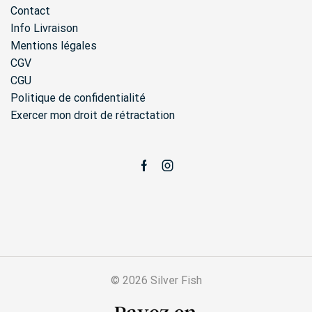
page
Contact
du
produ
Info Livraison
Mentions légales
CGV
CGU
Politique de confidentialité
Exercer mon droit de rétractation
Facebook
Instagram
© 2026 Silver Fish