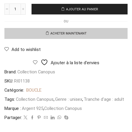
AJOUTER AU PANIER
quantité
de
OU
Boucle
Cle
Cadena
ACHETER MAINTENANT
2Trou
Rose
Add to wishlist
Ajouter à la liste d’envies
Brand:
Collection Canopus
SKU:
RI01138
Catégorie:
BOUCLE
Tags:
Collection Canopus
,
Genre : unisex
,
Tranche d'age : adult
Marque :
Argent 925
,
Collection Canopus
Partager: