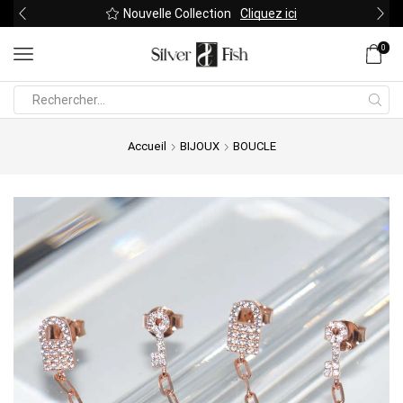
Nouvelle Collection
Cliquez ici
0
Search
input
Accueil
BIJOUX
BOUCLE