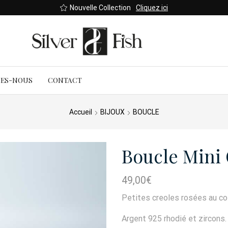
Nouvelle Collection
Cliquez ici
MES-NOUS
CONTACT
Accueil
BIJOUX
BOUCLE
Boucle Mini 
49,00
€
Petites creoles rosées au coe
Argent 925 rhodié et zircons.