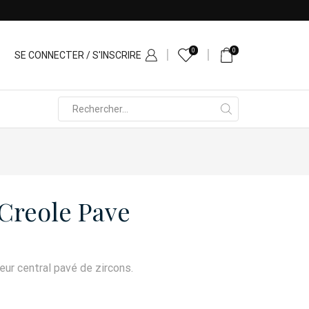
0
0
SE CONNECTER / S'INSCRIRE
Search
input
Creole Pave
ur central pavé de zircons.