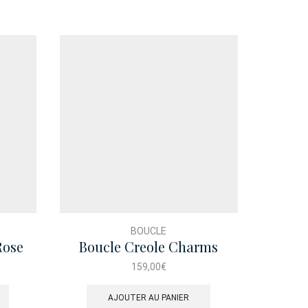
BOUCLE
Rose
Boucle Creole Charms
Boucl
Etoile Bicolore
159,00
€
AJOUTER AU PANIER