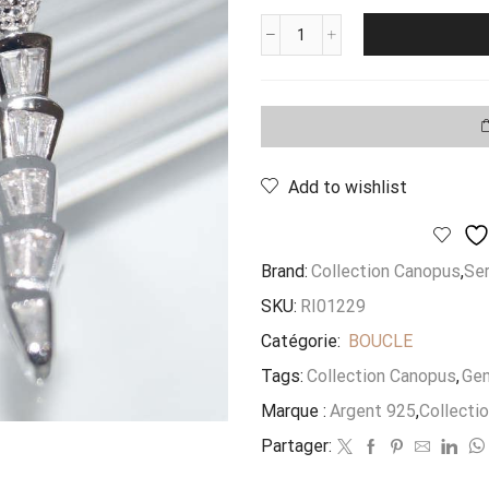
quantité
de
Boucle
Serpent
Pendant
Baguette
Add to wishlist
Brand:
Collection Canopus
,
Se
SKU:
RI01229
Catégorie:
BOUCLE
Tags:
Collection Canopus
,
Gen
Marque :
Argent 925
,
Collecti
Partager: