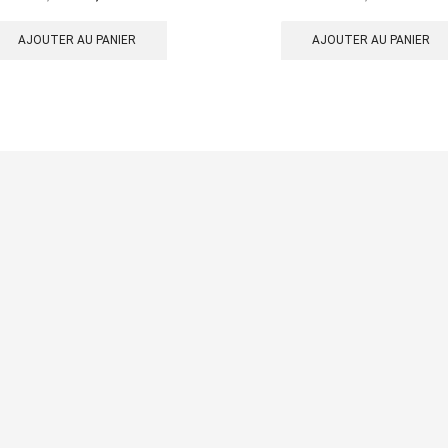
prix
prix
initial
actuel
AJOUTER AU PANIER
AJOUTER AU PANIER
était :
est :
69,00€.
34,50€.