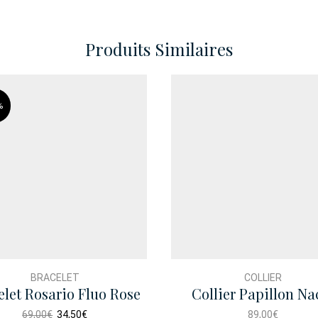
Produits Similaires
%
BRACELET
COLLIER
elet Rosario Fluo Rose
Collier Papillon Na
Rose
Le
Le
69,00
€
34,50
€
89,00
€