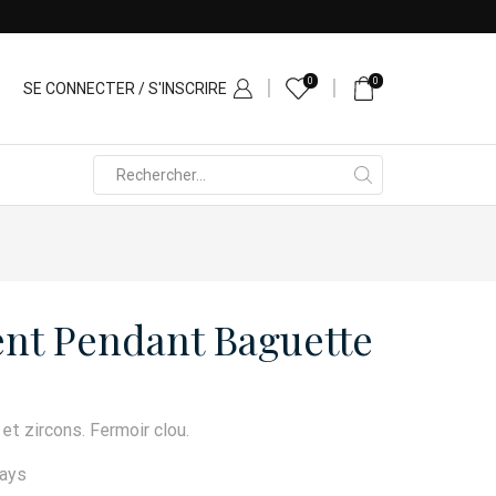
0
0
SE CONNECTER / S'INSCRIRE
Search
input
ent Pendant Baguette
et zircons. Fermoir clou.
days