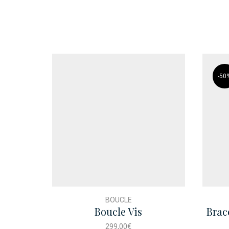
-
50
BOUCLE
Boucle Vis
Brac
299,00
€