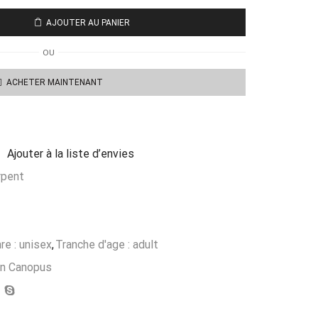
AJOUTER AU PANIER
OU
ACHETER MAINTENANT
Ajouter à la liste d’envies
rpent
re : unisex
,
Tranche d'age : adult
on Canopus