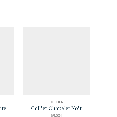
COLLIER
cre
Collier Chapelet Noir
Sauto
59,00
€