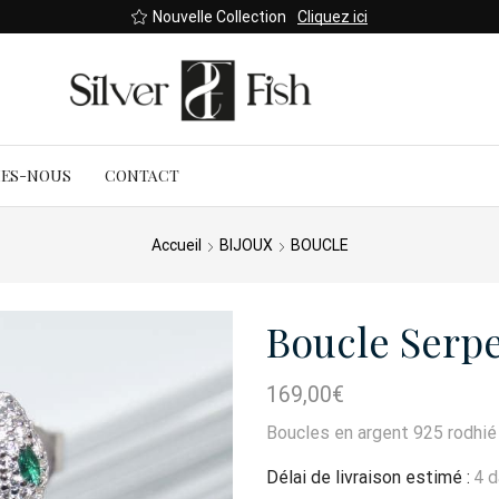
Nouvelle Collection
Cliquez ici
MES-NOUS
CONTACT
Accueil
BIJOUX
BOUCLE
Boucle Serp
169,00
€
Boucles en argent 925 rodhié 
Délai de livraison estimé :
4 