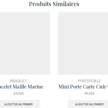
Produits Similaires
BRACELET
PORTEFEUILLE
acelet Maille Marine
Mini Porte Carte Cui
Ancre
Richard Siena Bl
69,00
€
49,00
€
AJOUTER AU PANIER
AJOUTER AU PANIER