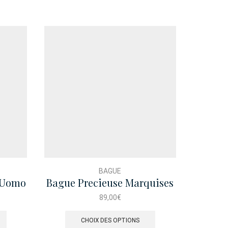
BAGUE
r Uomo
Bague Precieuse Marquises
Boucl
eu
Dore
89,00
€
Ce
produit
CHOIX DES OPTIONS