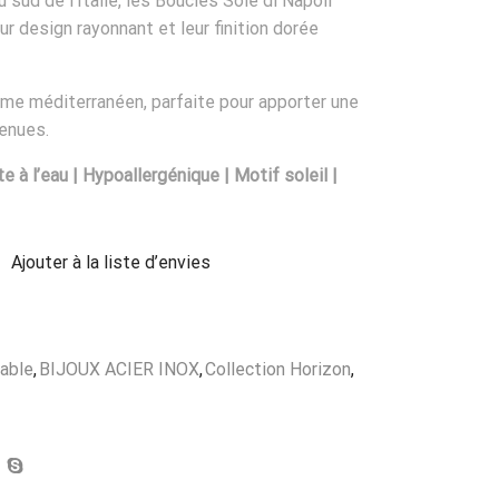
u sud de l’Italie, les Boucles Sole di Napoli
eur design rayonna
nt et leur finition dorée
rme méditerranéen, parfaite pour apporter une
tenues.
e à l’eau | Hypoallergénique | Motif soleil |
Ajouter à la liste d’envies
dable
,
BIJOUX ACIER INOX
,
Collection Horizon
,