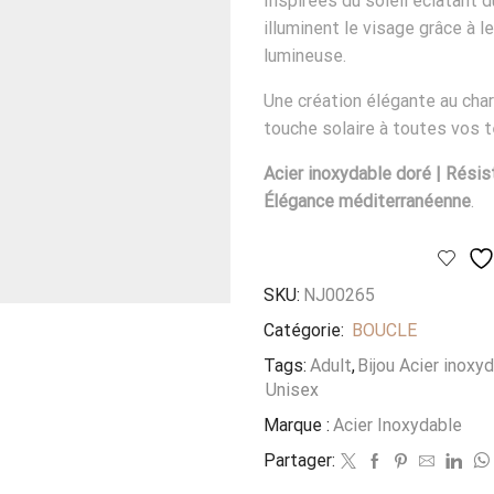
Inspirées du soleil éclatant d
illuminent le visage grâce à l
lumineuse.
Une création élégante au cha
touche solaire à toutes vos 
Acier inoxydable doré | Résist
Élégance méditerranéenne
.
SKU:
NJ00265
Catégorie:
BOUCLE
Tags:
Adult
,
Bijou Acier inoxy
Unisex
Marque :
Acier Inoxydable
Partager: