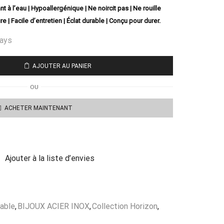
nt à l’eau | Hypoallergénique | Ne noircit pas | Ne rouille
re | Facile d’entretien | Éclat durable | Conçu pour durer.
days
AJOUTER AU PANIER
OU
ACHETER MAINTENANT
Ajouter à la liste d’envies
dable
,
BIJOUX ACIER INOX
,
Collection Horizon
,