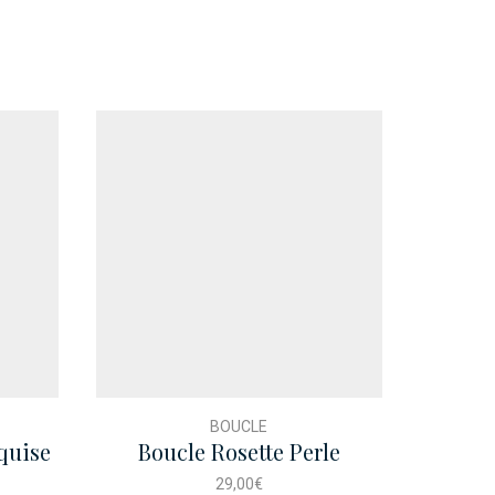
BOUCLE
quise
Boucle Rosette Perle
B
29,00
€