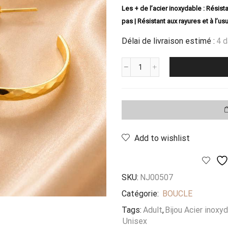
Les + de l’acier inoxydable : Résista
pas | Résistant aux rayures et à l’usu
Délai de livraison estimé :
4 
quantité
de
Boucles
Creola
Venezia
Prestige
Add to wishlist
SKU:
NJ00507
Catégorie:
BOUCLE
Tags:
Adult
,
Bijou Acier inoxy
Unisex