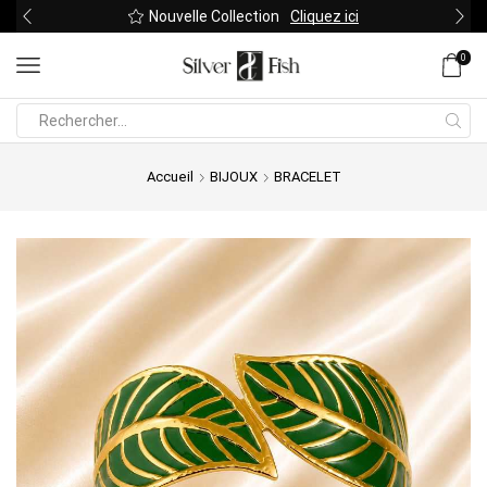
Nouvelle Collection
Cliquez ici
0
Search
input
Accueil
BIJOUX
BRACELET