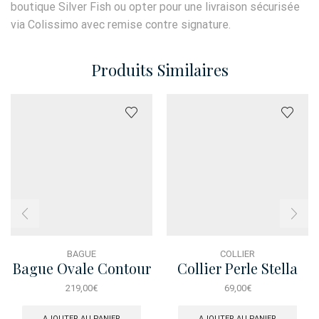
boutique Silver Fish ou opter pour une livraison sécurisée
via Colissimo avec remise contre signature.
Produits Similaires
BAGUE
COLLIER
Bague Ovale Contour
Collier Perle Stella
Baguette Dore
Dore
219,00
€
69,00
€
AJOUTER AU PANIER
AJOUTER AU PANIER