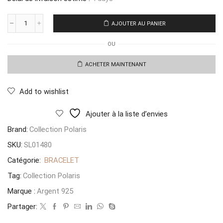
AJOUTER AU PANIER
quantité
de
OU
Bracelet
Clef
Cadena
ACHETER MAINTENANT
Add to wishlist
Ajouter à la liste d’envies
Brand:
Collection Polaris
SKU:
SL01480
Catégorie:
BRACELET
Tag:
Collection Polaris
Marque :
Argent 925
Partager: