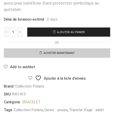
aussi pour bénéficier d’une protection symbolique au
quotidien.
Délai de livraison estimé :
2 days
AJOUTER AU PANIER
quantité
de
OU
Bracelet
Lucky
Charms
ACHETER MAINTENANT
Oeil
Turc
Dore
Add to wishlist
Ajouter à la liste d’envies
Brand:
Collection Polaris
SKU:
RI01413
Catégorie:
BRACELET
Tags:
Collection Polaris
,
Genre : unisex
,
Tranche d'age : adult