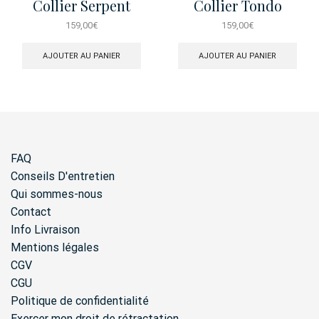
Collier Serpent
Collier Tondo
Gourmette Pave Dore
159,00
€
159,00
€
AJOUTER AU PANIER
AJOUTER AU PANIER
FAQ
Conseils D'entretien
Qui sommes-nous
Contact
Info Livraison
Mentions légales
CGV
CGU
Politique de confidentialité
Exercer mon droit de rétractation