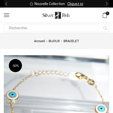
Nouvelle Collection
Cliquez ici
0
Search
input
Accueil
BIJOUX
BRACELET
-
50%