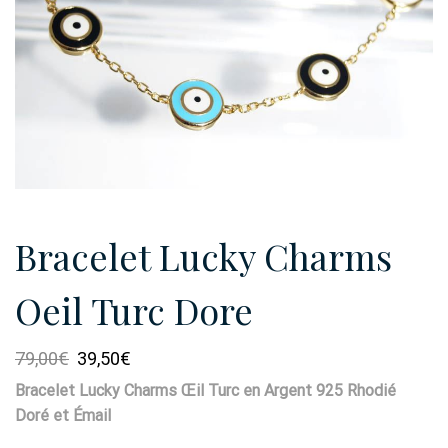
Bracelet Lucky Charms
Oeil Turc Dore
Le
Le
79,00
€
39,50
€
prix
prix
Bracelet Lucky Charms Œil Turc en Argent 925 Rhodié
initial
actuel
Doré et Émail
était :
est :
79,00€.
39,50€.