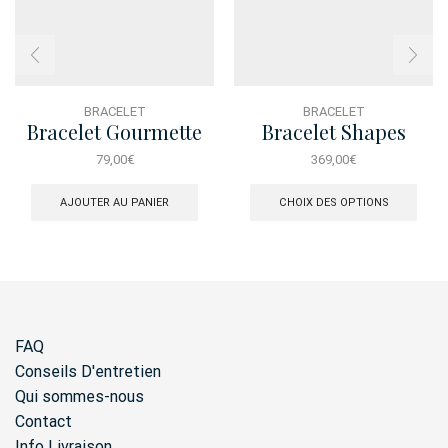
BRACELET
BRACELET
Bracelet Gourmette
Bracelet Shapes
Dore Fillette Fleur
Etoile Diamant
79,00
€
369,00
€
Ce
produ
AJOUTER AU PANIER
CHOIX DES OPTIONS
a
plusi
varia
Les
opti
peuv
être
FAQ
chois
sur
Conseils D'entretien
la
Qui sommes-nous
page
Contact
du
produ
Info Livraison