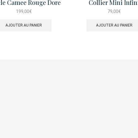
le Camee Rouge Dore
Collier Mini Infin
Mini Perles
199,00
€
79,00
€
AJOUTER AU PANIER
AJOUTER AU PANIER