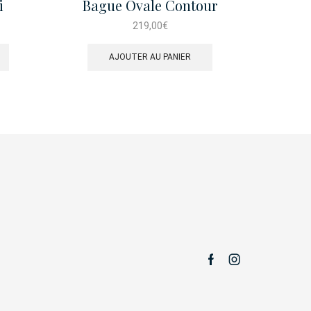
i
Bague Ovale Contour
Baguette Dore
219,00
€
AJOUTER AU PANIER
Facebook
Instagram