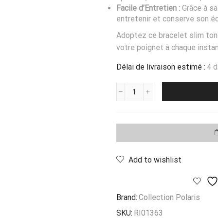
Facile d’Entretien :
Grâce à sa 
entretenir et conserve son éc
Adoptez ce bracelet slim ton
votre poignet à chaque instan
Délai de livraison estimé :
4 
quantité
de
Bracelet
Slim
Tondo
Shine
Add to wishlist
Brand:
Collection Polaris
SKU:
RI01363