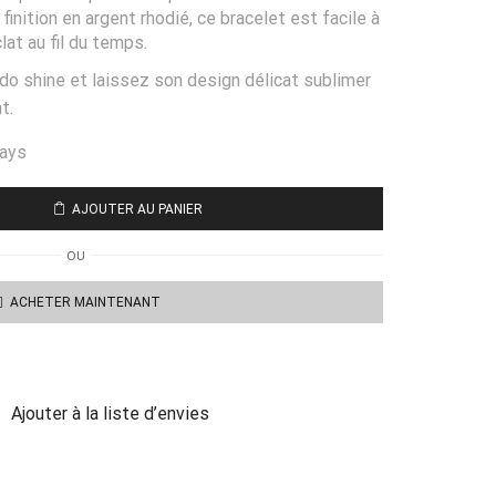
finition en argent rhodié, ce bracelet est facile à
lat au fil du temps.
do shine et laissez son design délicat sublimer
t.
days
AJOUTER AU PANIER
OU
ACHETER MAINTENANT
Ajouter à la liste d’envies