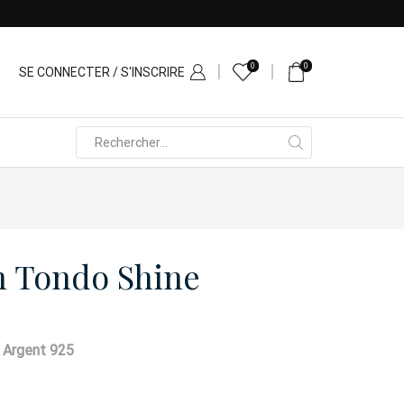
0
0
SE CONNECTER / S'INSCRIRE
Search
input
m Tondo Shine
 Argent 925