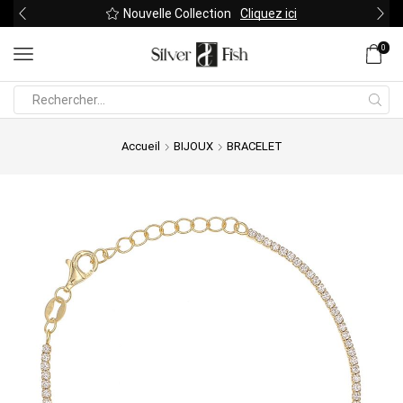
Nouvelle Collection
Cliquez ici
0
Search
input
Accueil
BIJOUX
BRACELET