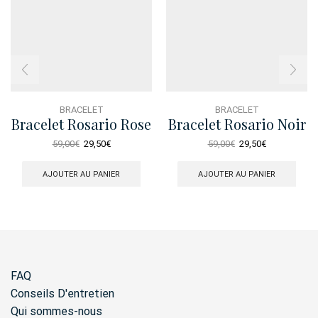
BRACELET
BRACELET
Bracelet Rosario Rose
Bracelet Rosario Noir
Blanc
Le
Le
Le
Le
59,00
€
29,50
€
59,00
€
29,50
€
prix
prix
prix
prix
initial
actuel
initial
actuel
AJOUTER AU PANIER
AJOUTER AU PANIER
était :
est :
était :
est :
59,00€.
29,50€.
59,00€.
29,50€.
FAQ
Conseils D'entretien
Qui sommes-nous