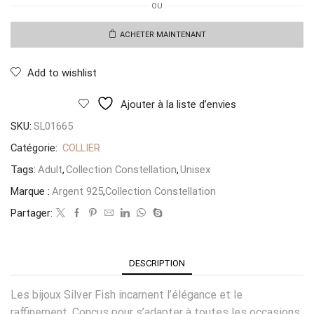
OU
Collier
Dé
ACHETER MAINTENANT
Add to wishlist
Ajouter à la liste d’envies
SKU:
SL01665
Catégorie:
COLLIER
Tags:
Adult
,
Collection Constellation
,
Unisex
Marque :
Argent 925
,
Collection Constellation
Partager:
DESCRIPTION
Les bijoux Silver Fish incarnent l’élégance et le
raffinement. Conçus pour s’adapter à toutes les occasions,