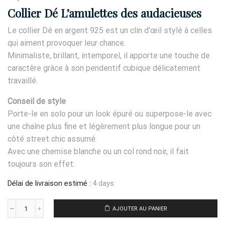
Collier Dé L’amulettes des audacieuses
Le collier Dé en argent 925 est un clin d’œil stylé à celles
qui aiment provoquer leur chance.
Minimaliste, brillant, intemporel, il apporte une touche de
caractère grâce à son pendentif cubique délicatement
travaillé.
Conseil de style
Porte-le en solo pour un look épuré ou superpose-le avec
une chaîne plus fine et légèrement plus longue pour un
côté street chic assumé.
Avec une chemise blanche ou un col rond noir, il fait
toujours son effet.
Délai de livraison estimé :
4 days
AJOUTER AU PANIER
quantité
de