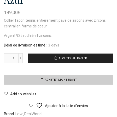
199,00
€
Collier facon tennis entierement pavé de zircons avec zircons
central en forme de coeur.
Argent 925 rodhié et zircons.
Délai de livraison estimé :
3 days
AJOUTER AU PANIER
quantité
de
OU
Collier
Tennis
Coeur
ACHETER MAINTENANT
Azur
Add to wishlist
Ajouter à la liste d’envies
Brand:
Love
,
RealWorld