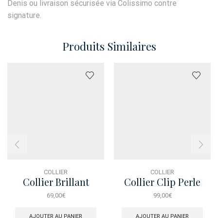
Denis ou livraison sécurisée via Colissimo contre
signature.
Produits Similaires
COLLIER
COLLIER
Collier Brillant
Collier Clip Perle
Turquoise
Brosse Dore
69,00
€
99,00
€
AJOUTER AU PANIER
AJOUTER AU PANIER