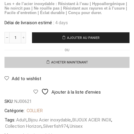
Les + de l’acier inoxydable : Résistant à l’eau | Hypoallergénique |
Ne noircit pas | Ne rouille pas | Résistant aux rayures et à l’usure |
Facile d’entretien | Éclat durable | Conçu pour durer.
Délai de livraison estimé :
4 days
AJOUTER AU PANIER
quantité
de
OU
Collier
Sole
Cuore
ACHETER MAINTENANT
Bellissima
Add to wishlist
Ajouter à la liste d’envies
SKU:
NJ00621
Catégorie:
COLLIER
Tags:
Adult
,
Bijou Acier inoxydable
,
BIJOUX ACIER INOX
,
Collection Horizon
,
Silverfish974
,
Unisex