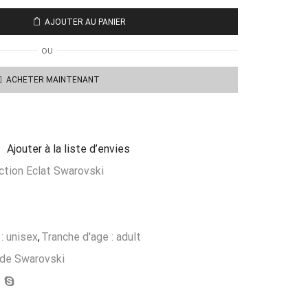
AJOUTER AU PANIER
OU
ACHETER MAINTENANT
Ajouter à la liste d’envies
ction Eclat Swarovski
: unisex
,
Tranche d'age : adult
 de Swarovski