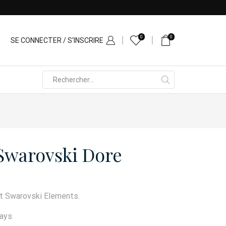
0
0
SE CONNECTER / S'INSCRIRE
Search
input
 Swarovski Dore
et Swarovski Elements.
days