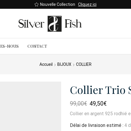
Nouvelle Collection
Cliquez ici
MES-NOUS
CONTACT
Accueil
BIJOUX
COLLIER
Collier Trio
Le
Le
99,00
€
49,50
€
prix
prix
Collier en argent 925 rodhié 
initial
actuel
était :
est :
Délai de livraison estimé :
4 
99,00€.
49,50€.