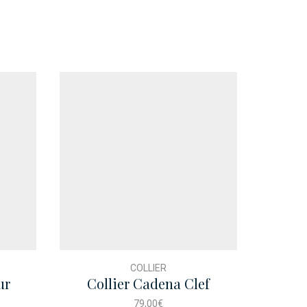
COLLIER
ur
Collier Cadena Clef
Bou
Essentiel
79,00
€