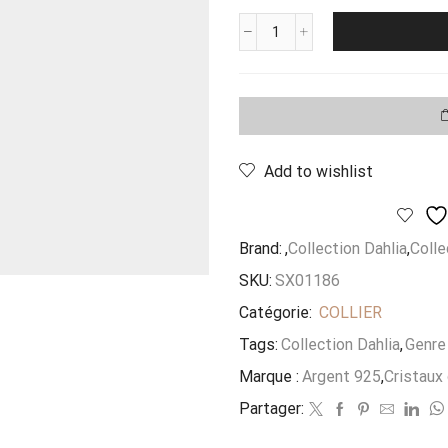
quantité
de
Collier
Trio
Swarovski
Dore
Add to wishlist
Brand:
,
Collection Dahlia
,
Colle
SKU:
SX01186
Catégorie:
COLLIER
Tags:
Collection Dahlia
,
Genre 
Marque :
Argent 925
,
Cristaux
Partager: