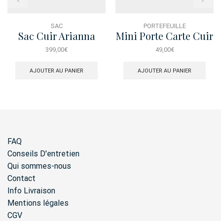
SAC
PORTEFEUILLE
Sac Cuir Arianna
Mini Porte Carte Cuir
Safari Bluette
Uomo Richard Siena
399,00
€
49,00
€
Bleu
AJOUTER AU PANIER
AJOUTER AU PANIER
FAQ
Conseils D'entretien
Qui sommes-nous
Contact
Info Livraison
Mentions légales
CGV