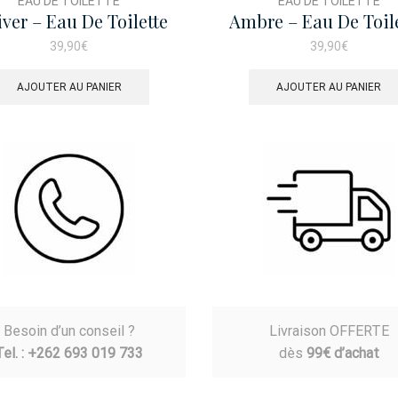
EAU DE TOILETTE
EAU DE TOILETTE
iver – Eau De Toilette
Ambre – Eau De Toil
100ml
100ml
39,90
€
39,90
€
AJOUTER AU PANIER
AJOUTER AU PANIER
Besoin d’un conseil ?
Livraison OFFERTE
Tel. : +262 693 019 733
dès
99€ d’achat