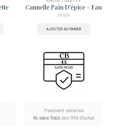
EAU DE TOILETTE
ette
Cannelle Pain D’épice – Eau
De Toilette 100ml
39,90
€
AJOUTER AU PANIER
Paiement sécurisé
4x sans frais
dès 99€ d'achat