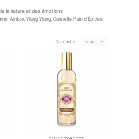
de la nature et des émotions
.
iver, Ambre, Ylang Ylang, Cannelle Pain d’Épices
,
Products
Nb affiché
per
page