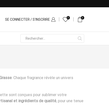
0
0
SE CONNECTER / S'INSCRIRE
Search
input
 Grasse
. Chaque fragrance révèle un univers
ilette sont conçues pour sublimer votre
rtisanal et ingrédients de qualité
, pour une tenue