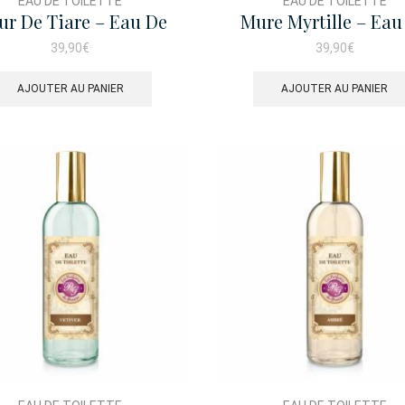
EAU DE TOILETTE
EAU DE TOILETTE
ur De Tiare – Eau De
Mure Myrtille – Eau
Toilette 100ml
Toilette 100ml
39,90
€
39,90
€
AJOUTER AU PANIER
AJOUTER AU PANIER