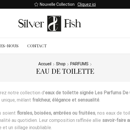
Nouvelle Collection
Cliquez ici
MES-NOUS
CONTACT
Accueil
Shop
PARFUMS
EAU DE TOILETTE
ez notre collection d’
eaux de toilette signée Les Parfums De
f unique, mêlant
fraîcheur, élégance et sensualité
.
s soient
florales, boisées, ambrées ou fruitées
, nos eaux de to
alité au quotidien. Leur composition raffinée allie
savoir-faire a
 et un sillage inoubliable.