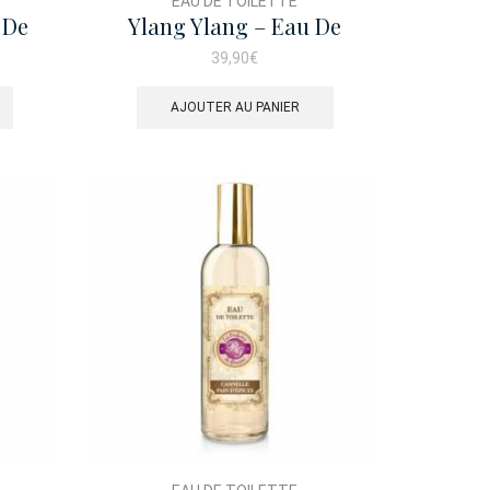
EAU DE TOILETTE
 De
Ylang Ylang – Eau De
Toilette 100ml
39,90
€
AJOUTER AU PANIER