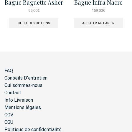
Bague Baguette Asher
Bague Infra Nacre
Rose
99,00
€
159,00
€
Ce
produit
CHOIX DES OPTIONS
AJOUTER AU PANIER
a
plusieurs
variations.
Les
options
peuvent
être
choisies
FAQ
sur
la
Conseils D'entretien
page
Qui sommes-nous
du
Contact
produit
Info Livraison
Mentions légales
CGV
CGU
Politique de confidentialité