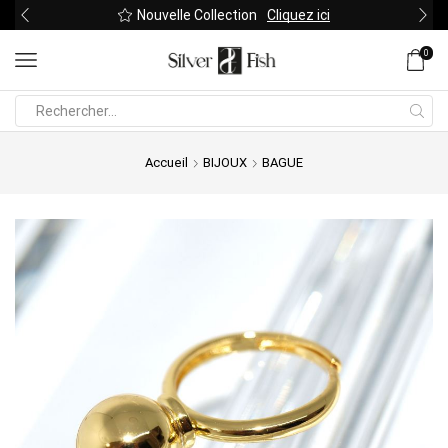
Nouvelle Collection
Cliquez ici
0
Search
input
Accueil
BIJOUX
BAGUE