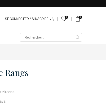
 - 165 rue Jean Chatel
0
0
SE CONNECTER / S'INSCRIRE
Search
input
e Rangs
 zircons.
days