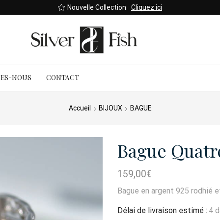
Boutique Saint-Denis
MES-NOUS
CONTACT
Accueil
BIJOUX
BAGUE
Bague Quatr
159,00
€
Bague en argent 925 rodhié et
Délai de livraison estimé :
4 