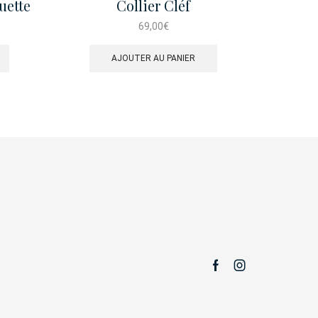
uette
Collier Cléf
Coll
69,00
€
AJOUTER AU PANIER
Facebook
Instagram