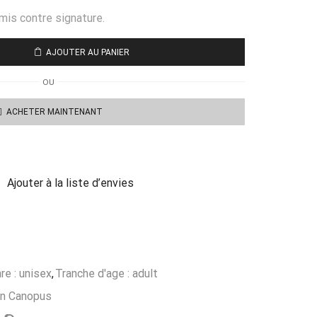
mis contre signature.
AJOUTER AU PANIER
OU
ACHETER MAINTENANT
Ajouter à la liste d’envies
re : unisex
,
Tranche d'age : adult
on Canopus