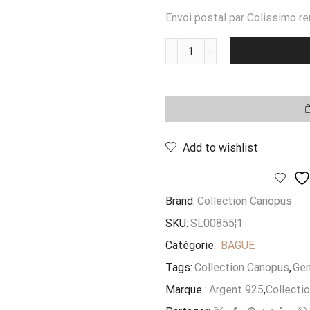
Envoi postal par Colissimo re
quantité
de
Bague
Quatre
Rangs
Add to wishlist
Brand:
Collection Canopus
SKU:
SL00855¦1
Catégorie:
BAGUE
Tags:
Collection Canopus
,
Gen
Marque :
Argent 925
,
Collecti