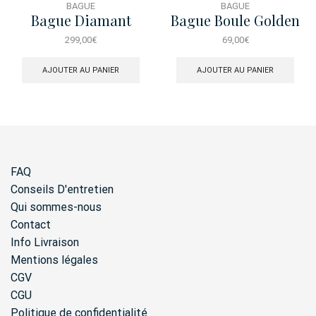
BAGUE
BAGUE
Bague Diamant
Bague Boule Golden
Miroir Solo Or Gris
Tears
299,00
€
69,00
€
18K
AJOUTER AU PANIER
AJOUTER AU PANIER
FAQ
Conseils D'entretien
Qui sommes-nous
Contact
Info Livraison
Mentions légales
CGV
CGU
Politique de confidentialité