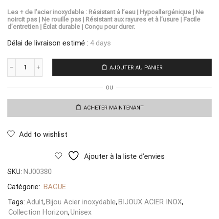
Les + de l’acier inoxydable : Résistant à l’eau | Hypoallergénique | Ne
noircit pas | Ne rouille pas | Résistant aux rayures et à l’usure | Facile
d’entretien | Éclat durable | Conçu pour durer.
Délai de livraison estimé :
4 days
AJOUTER AU PANIER
quantité
de
OU
Bague
Cuore
Amalfi
ACHETER MAINTENANT
Add to wishlist
Ajouter à la liste d’envies
SKU:
NJ00380
Catégorie:
BAGUE
Tags:
Adult
,
Bijou Acier inoxydable
,
BIJOUX ACIER INOX
,
Collection Horizon
,
Unisex