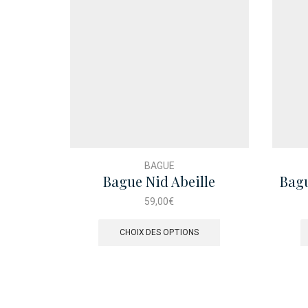
BAGUE
Bague Nid Abeille
Bagu
59,00
€
Ce
produit
CHOIX DES OPTIONS
a
plusieurs
variations.
Les
options