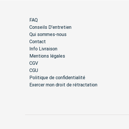
peuvent
être
choisies
FAQ
sur
Conseils D'entretien
la
page
Qui sommes-nous
du
Contact
produit
Info Livraison
Mentions légales
CGV
CGU
Politique de confidentialité
Exercer mon droit de rétractation