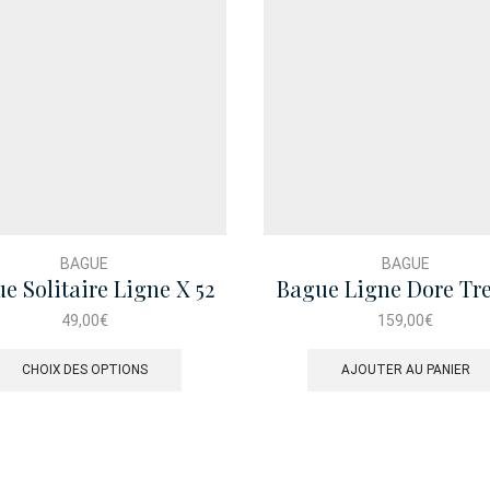
BAGUE
BAGUE
e Solitaire Ligne X 52
Bague Ligne Dore Tr
49,00
€
159,00
€
Ce
produit
CHOIX DES OPTIONS
AJOUTER AU PANIER
a
plusieurs
variations.
Les
options