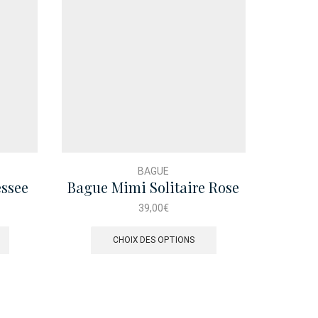
BAGUE
essee
Bague Mimi Solitaire Rose
Bague 
39,00
€
Ce
produit
CHOIX DES OPTIONS
a
plusieurs
variations.
Les
options