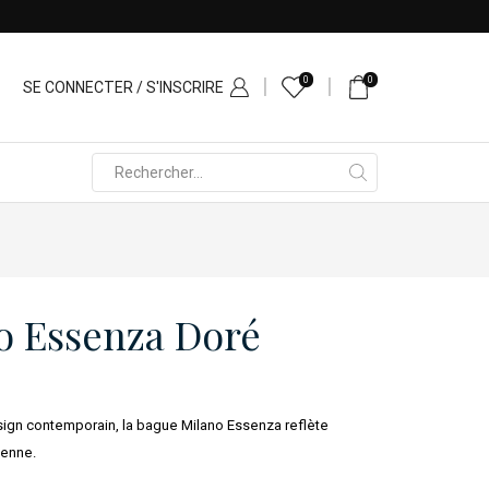
0
0
SE CONNECTER / S'INSCRIRE
Search
input
o Essenza Doré
ign contemporain, la bague Milano Essenza reflète
ienne.