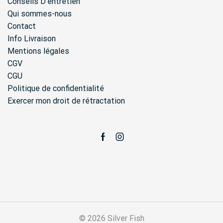
Conseils D'entretien
page
Qui sommes-nous
du
Contact
produit
Info Livraison
Mentions légales
CGV
CGU
Politique de confidentialité
Exercer mon droit de rétractation
Facebook
Instagram
© 2026 Silver Fish