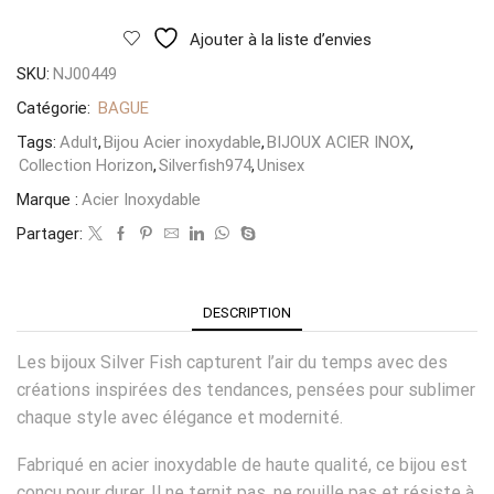
Ajouter à la liste d’envies
SKU:
NJ00449
Catégorie:
BAGUE
Tags:
Adult
,
Bijou Acier inoxydable
,
BIJOUX ACIER INOX
,
Collection Horizon
,
Silverfish974
,
Unisex
Marque :
Acier Inoxydable
Partager:
DESCRIPTION
Les bijoux Silver Fish capturent l’air du temps avec des
créations inspirées des tendances, pensées pour sublimer
chaque style avec élégance et modernité.
Fabriqué en acier inoxydable de haute qualité, ce bijou est
conçu pour durer. Il ne ternit pas, ne rouille pas et résiste à