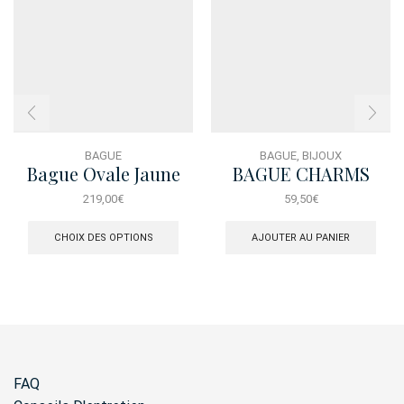
BAGUE
BAGUE
,
BIJOUX
Bague Ovale Jaune
BAGUE CHARMS
Prestige T56
PERLES
219,00
€
59,50
€
Ce
produit
CHOIX DES OPTIONS
AJOUTER AU PANIER
a
plusieurs
variations.
Les
options
peuvent
être
choisies
FAQ
sur
la