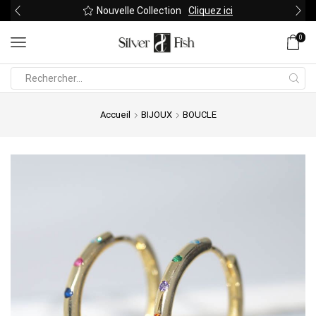
Nouvelle Collection
Cliquez ici
0
Search
input
Accueil
BIJOUX
BOUCLE