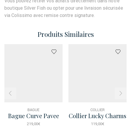
Vous pouvez retirer vos achats directement dans notre
boutique Silver Fish ou opter pour une livraison sécurisée
via Colissimo avec remise contre signature.
Produits Similaires
BAGUE
COLLIER
Bague Curve Pavee
Collier Lucky Charms
T54
Anguria
219,00
€
119,00
€